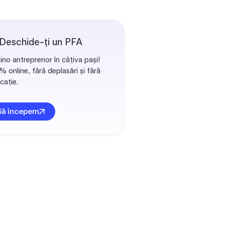
 Deschide-ți un PFA
ino antreprenor în câțiva pași!
 online, fără deplasări și fără
cație.
Să începem