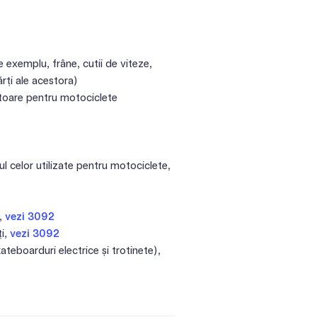
 exemplu, frâne, cutii de viteze,
rți ale acestora)
atoare pentru motociclete
l celor utilizate pentru motociclete,
e,
vezi 3092
ți,
vezi 3092
teboarduri electrice și trotinete),