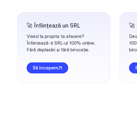
🚀 Înființează un SRL
🚀
Visezi la propria ta afacere?
Dev
Înființează-ți SRL-ul 100% online.
100%
Fără deplasări și fără birocație.
biro
Să începem