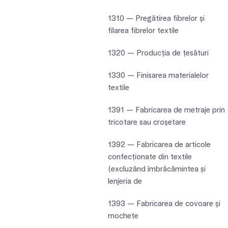
1310 — Pregătirea fibrelor şi
filarea fibrelor textile
1320 — Producţia de ţesături
1330 — Finisarea materialelor
textile
1391 — Fabricarea de metraje prin
tricotare sau croşetare
1392 — Fabricarea de articole
confecționate din textile
(excluzând îmbrăcămintea și
lenjeria de
1393 — Fabricarea de covoare şi
mochete