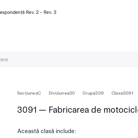
espondență Rev. 2 - Rev. 3
Secțiunea
C
Diviziunea
30
Grupa
309
Clasa
3091
3091 — Fabricarea de motocicl
Această clasă include: