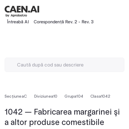
Întreabă AI
Corespondență Rev. 2 - Rev. 3
Secțiunea
C
Diviziunea
10
Grupa
104
Clasa
1042
1042 — Fabricarea margarinei şi
a altor produse comestibile