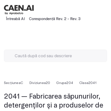
Întreabă AI
Corespondență Rev. 2 - Rev. 3
Secțiunea
C
Diviziunea
20
Grupa
204
Clasa
2041
2041 — Fabricarea săpunurilor,
detergenţilor şi a produselor de