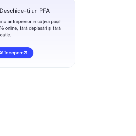
 Deschide-ți un PFA
ino antreprenor în câțiva pași!
 online, fără deplasări și fără
cație.
Să începem