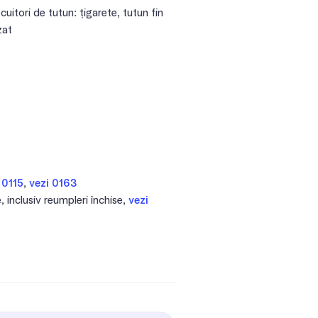
cuitori de tutun: țigarete, tutun fin
zat
 0115
,
vezi 0163
, inclusiv reumpleri închise,
vezi