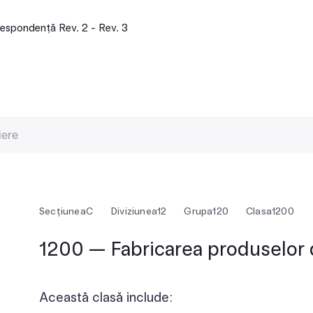
espondență Rev. 2 - Rev. 3
Secțiunea
C
Diviziunea
12
Grupa
120
Clasa
1200
1200 — Fabricarea produselor 
Această clasă include: