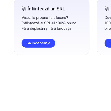
🚀 Înființează un SRL
🚀
Visezi la propria ta afacere?
Dev
Înființează-ți SRL-ul 100% online.
100%
Fără deplasări și fără birocație.
biro
Să începem