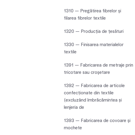
1310 — Pregătirea fibrelor şi
filarea fibrelor textile
1320 — Producţia de ţesături
1330 — Finisarea materialelor
textile
1391 — Fabricarea de metraje prin
tricotare sau croşetare
1392 — Fabricarea de articole
confecționate din textile
(excluzând îmbrăcămintea și
lenjeria de
1393 — Fabricarea de covoare şi
mochete