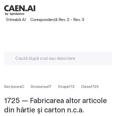
Întreabă AI
Corespondență Rev. 2 - Rev. 3
Secțiunea
C
Diviziunea
17
Grupa
172
Clasa
1725
1725 — Fabricarea altor articole
din hârtie şi carton n.c.a.