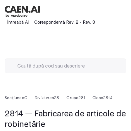
Întreabă AI
Corespondență Rev. 2 - Rev. 3
Secțiunea
C
Diviziunea
28
Grupa
281
Clasa
2814
2814 — Fabricarea de articole de
robinetărie