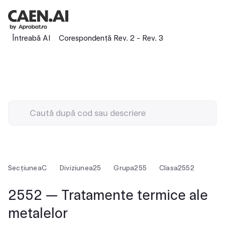
Întreabă AI
Corespondență Rev. 2 - Rev. 3
Secțiunea
C
Diviziunea
25
Grupa
255
Clasa
2552
2552 — Tratamente termice ale
metalelor