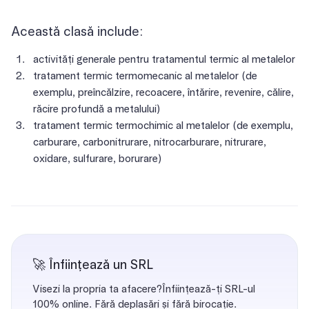
Această clasă include:
activități generale pentru tratamentul termic al metalelor
tratament termic termomecanic al metalelor (de
exemplu, preîncălzire, recoacere, întărire, revenire, călire,
răcire profundă a metalului)
tratament termic termochimic al metalelor (de exemplu,
carburare, carbonitrurare, nitrocarburare, nitrurare,
oxidare, sulfurare, borurare)
🚀 Înființează un SRL
Visezi la propria ta afacere?Înființează-ți SRL-ul
100% online. Fără deplasări și fără birocație.