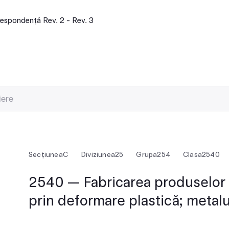
espondență Rev. 2 - Rev. 3
Secțiunea
C
Diviziunea
25
Grupa
254
Clasa
2540
2540 — Fabricarea produselor 
prin deformare plastică; metalu