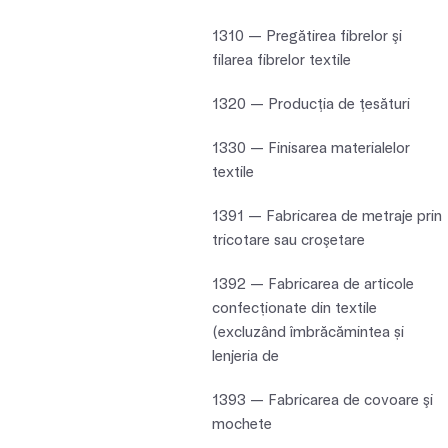
1310 — Pregătirea fibrelor şi
filarea fibrelor textile
1320 — Producţia de ţesături
1330 — Finisarea materialelor
textile
1391 — Fabricarea de metraje prin
tricotare sau croşetare
1392 — Fabricarea de articole
confecționate din textile
(excluzând îmbrăcămintea și
lenjeria de
1393 — Fabricarea de covoare şi
mochete