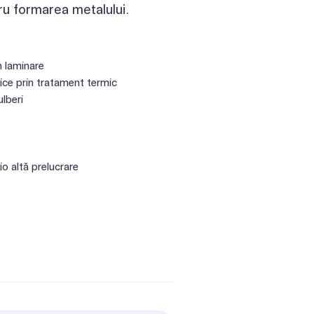
ru formarea metalului.
n laminare
lice prin tratament termic
ulberi
io altă prelucrare