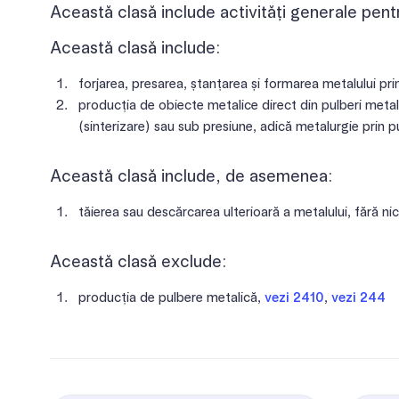
Această clasă include activități generale pent
Această clasă include:
forjarea, presarea, ștanțarea și formarea metalului pri
producția de obiecte metalice direct din pulberi meta
(sinterizare) sau sub presiune, adică metalurgie prin p
Această clasă include, de asemenea:
tăierea sau descărcarea ulterioară a metalului, fără nic
Această clasă exclude:
producția de pulbere metalică,
vezi 2410
,
vezi 244