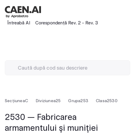
Întreabă AI
Corespondență Rev. 2 - Rev. 3
Secțiunea
C
Diviziunea
25
Grupa
253
Clasa
2530
2530 — Fabricarea
armamentului şi muniţiei