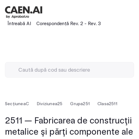
Întreabă AI
Corespondență Rev. 2 - Rev. 3
Secțiunea
C
Diviziunea
25
Grupa
251
Clasa
2511
2511 — Fabricarea de construcţii
metalice şi părţi componente ale