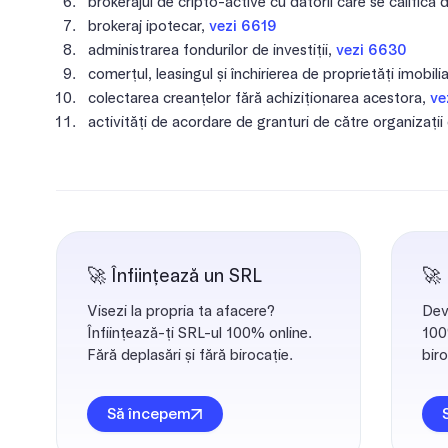
brokerajul de cripto-active cu datorii care se califică 
brokeraj ipotecar,
vezi 6619
administrarea fondurilor de investiții,
vezi 6630
comerțul, leasingul și închirierea de proprietăți imobili
colectarea creanțelor fără achiziționarea acestora,
ve
activități de acordare de granturi de către organizaț
🚀 Înființează un SRL
🚀
Visezi la propria ta afacere?
Dev
Înființează-ți SRL-ul 100% online.
100%
Fără deplasări și fără birocație.
biro
Să începem