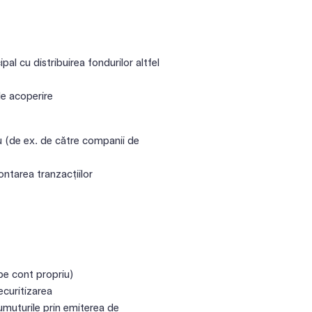
ipal cu distribuirea fondurilor altfel
de acoperire
riu (de ex. de către companii de
ntarea tranzacțiilor
 pe cont propriu)
securitizarea
rumuturile prin emiterea de