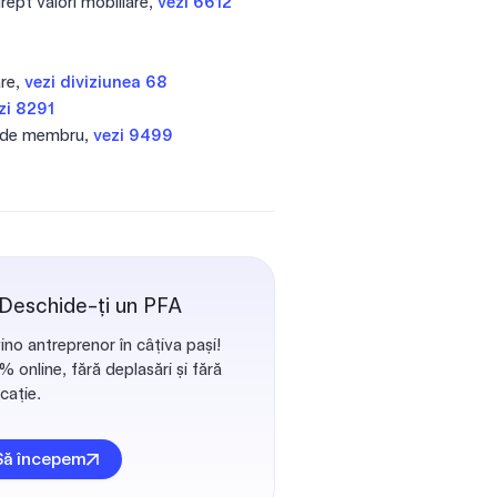
drept valori mobiliare,
vezi 6612
are,
vezi diviziunea 68
zi 8291
ii de membru,
vezi 9499
 Deschide-ți un PFA
ino antreprenor în câțiva pași!
 online, fără deplasări și fără
cație.
Să începem