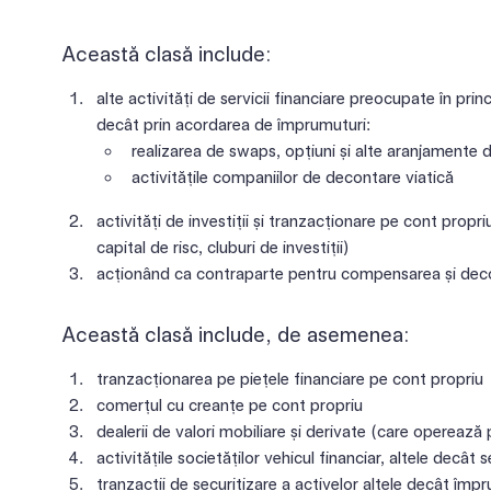
Această clasă include:
alte activități de servicii financiare preocupate în princ
decât prin acordarea de împrumuturi:
realizarea de swaps, opțiuni și alte aranjamente 
activitățile companiilor de decontare viatică
activități de investiții și tranzacționare pe cont prop
capital de risc, cluburi de investiții)
acționând ca contraparte pentru compensarea și deco
Această clasă include, de asemenea:
tranzacționarea pe piețele financiare pe cont propriu
comerțul cu creanțe pe cont propriu
dealerii de valori mobiliare și derivate (care operează
activitățile societăților vehicul financiar, altele decât 
tranzacții de securitizare a activelor altele decât împ