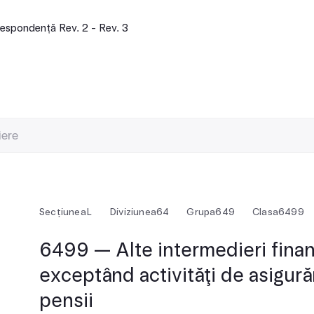
espondență Rev. 2 - Rev. 3
Secțiunea
L
Diviziunea
64
Grupa
649
Clasa
6499
6499 — Alte intermedieri financ
exceptând activităţi de asigurăr
pensii