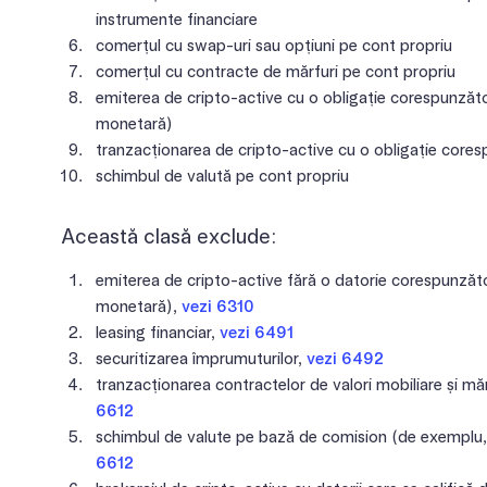
instrumente financiare
comerțul cu swap-uri sau opțiuni pe cont propriu
comerțul cu contracte de mărfuri pe cont propriu
emiterea de cripto-active cu o obligație corespunzăto
monetară)
tranzacționarea de cripto-active cu o obligație core
schimbul de valută pe cont propriu
Această clasă exclude:
emiterea de cripto-active fără o datorie corespunzăto
monetară),
vezi 6310
leasing financiar,
vezi 6491
securitizarea împrumuturilor,
vezi 6492
tranzacționarea contractelor de valori mobiliare și măr
6612
schimbul de valute pe bază de comision (de exemplu, 
6612