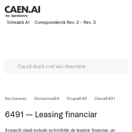
Întreabă AI
Corespondență Rev. 2 - Rev. 3
Secțiunea
L
Diviziunea
64
Grupa
649
Clasa
6491
6491 — Leasing financiar
Această clasă include activitățile de leasing financiar, un