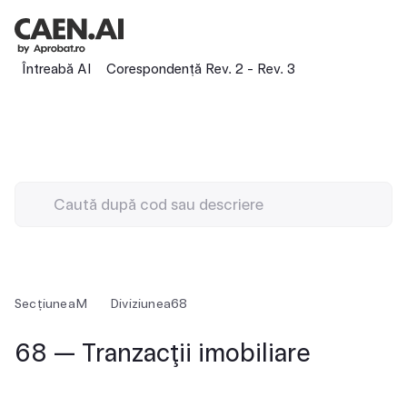
Întreabă AI
Corespondență Rev. 2 - Rev. 3
Secțiunea
M
Diviziunea
68
68 — Tranzacţii imobiliare