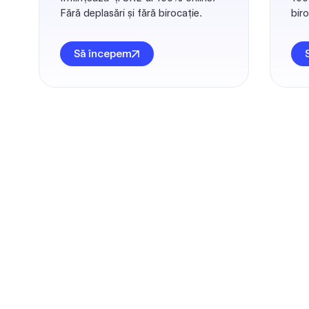
Fără deplasări și fără birocație.
biro
Să începem