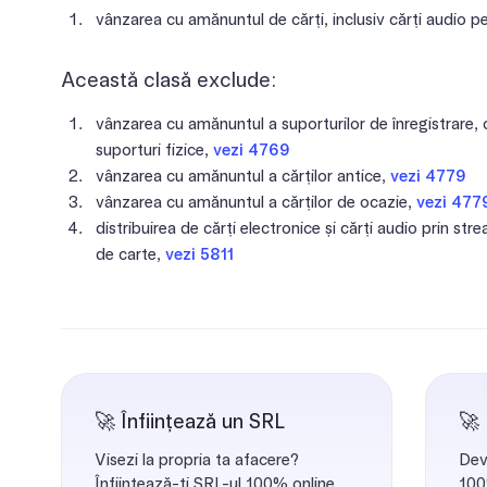
vânzarea cu amănuntul de cărți, inclusiv cărți audio pe
Această clasă exclude:
vânzarea cu amănuntul a suporturilor de înregistrare, 
suporturi fizice,
vezi 4769
vânzarea cu amănuntul a cărților antice,
vezi 4779
vânzarea cu amănuntul a cărților de ocazie,
vezi 477
distribuirea de cărți electronice și cărți audio prin str
de carte,
vezi 5811
🚀 Înființează un SRL
🚀
Visezi la propria ta afacere?
Dev
Înființează-ți SRL-ul 100% online.
100%