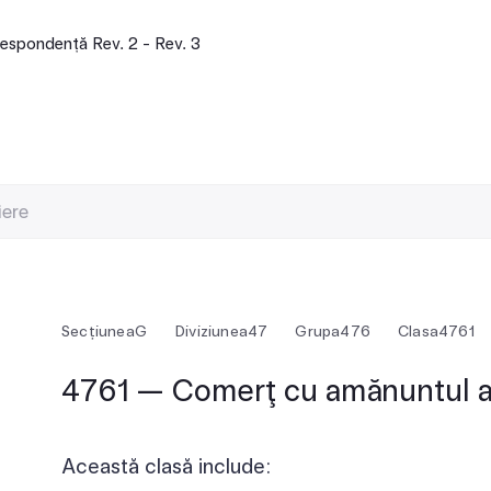
espondență Rev. 2 - Rev. 3
Secțiunea
G
Diviziunea
47
Grupa
476
Clasa
4761
4761 — Comerţ cu amănuntul al
Această clasă include: