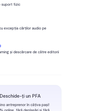
 suport fizic
cu excepția cărților audio pe
9
eaming și descărcare de către editorii
 Deschide-ți un PFA
ino antreprenor în câțiva pași!
 online, fără deplasări și fără