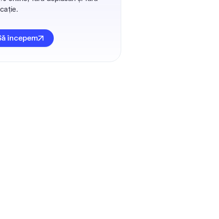
cație.
Să începem