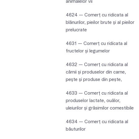
animalelor vii
4624 — Comerţ cu ridicata al
blănurilor, pieilor brute şi al pieilor
prelucrate
4631 — Comerţ cu ridicata al
fructelor şi legumelor
4632 — Comerţ cu ridicata al
cărnii şi produselor din carne,
peşte şi produse din pește,
4633 — Comerţ cu ridicata al
produselor lactate, ouălor,
uleiurilor şi grăsimilor comestibile
4634 — Comerţ cu ridicata al
băuturilor