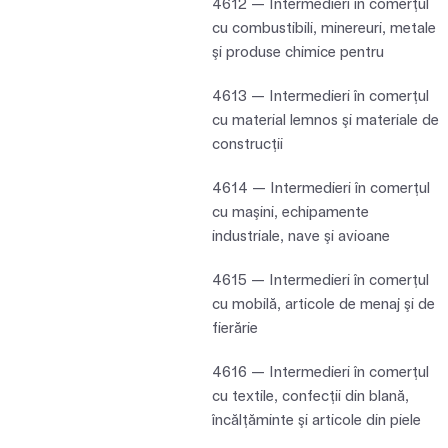
4612 — Intermedieri în comerţul
cu combustibili, minereuri, metale
şi produse chimice pentru
4613 — Intermedieri în comerţul
cu material lemnos şi materiale de
construcţii
4614 — Intermedieri în comerţul
cu maşini, echipamente
industriale, nave şi avioane
4615 — Intermedieri în comerţul
cu mobilă, articole de menaj şi de
fierărie
4616 — Intermedieri în comerţul
cu textile, confecţii din blană,
încălţăminte şi articole din piele