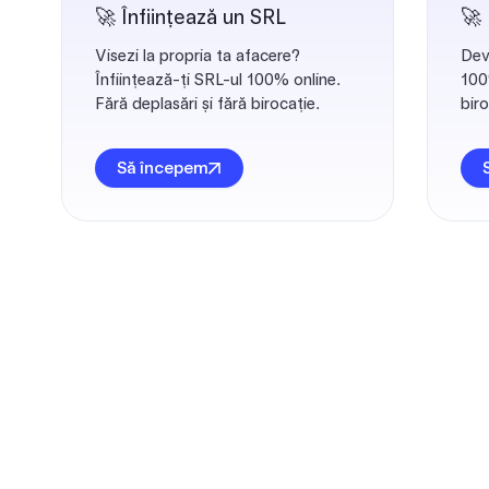
🚀 Înființează un SRL
🚀
Visezi la propria ta afacere?
Dev
Înființează-ți SRL-ul 100% online.
100%
Fără deplasări și fără birocație.
biro
Să începem