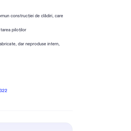
omun construcției de clădiri, care
tarea piloților
bricate, dar neproduse intern,
4322