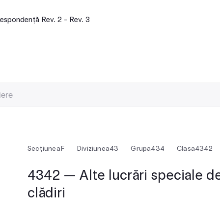
espondență Rev. 2 - Rev. 3
Secțiunea
F
Diviziunea
43
Grupa
434
Clasa
4342
4342 — Alte lucrări speciale de
clădiri