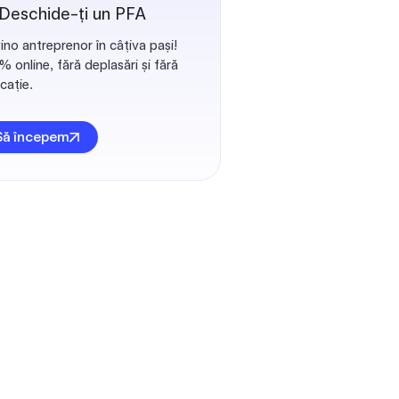
 Deschide-ți un PFA
ino antreprenor în câțiva pași!
 online, fără deplasări și fără
cație.
Să începem