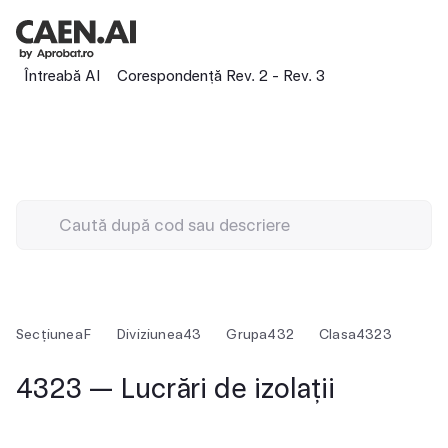
Întreabă AI
Corespondență Rev. 2 - Rev. 3
Secțiunea
F
Diviziunea
43
Grupa
432
Clasa
4323
4323 — Lucrări de izolații