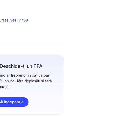
urse),
vezi 7739
 Deschide-ți un PFA
ino antreprenor în câțiva pași!
 online, fără deplasări și fără
cație.
Să începem