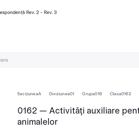
espondență Rev. 2 - Rev. 3
Secțiunea
A
Diviziunea
01
Grupa
016
Clasa
0162
0162 — Activităţi auxiliare pen
animalelor