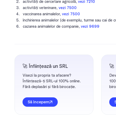
activități de cercetare agricolă,
vezi 7210
activități veterinare,
vezi 7500
vaccinarea animalelor,
vezi 7500
închirierea animalelor (de exemplu, turme sau cai de c
cazarea animalelor de companie,
vezi 9699
🚀 Înființează un SRL
🚀
Visezi la propria ta afacere?
Dev
Înființează-ți SRL-ul 100% online.
100%
Fără deplasări și fără birocație.
biro
Să începem