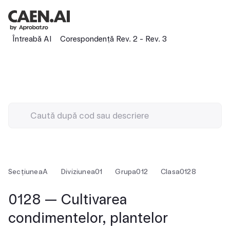
Întreabă AI
Corespondență Rev. 2 - Rev. 3
Secțiunea
A
Diviziunea
01
Grupa
012
Clasa
0128
0128 — Cultivarea
condimentelor, plantelor