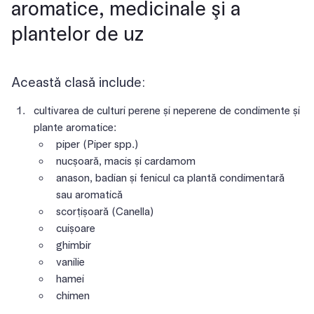
aromatice, medicinale şi a
plantelor de uz
Această clasă include:
cultivarea de culturi perene și neperene de condimente și
plante aromatice:
piper (Piper spp.)
nucșoară, macis și cardamom
anason, badian și fenicul ca plantă condimentară
sau aromatică
scorțișoară (Canella)
cuișoare
ghimbir
vanilie
hamei
chimen