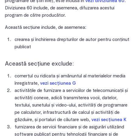
programare de știri live), este inclusă în
vezi diviziunea 60
.
Diviziunea 60 include, de asemenea, difuzarea acestui
program de către producător.
Această secțiune include, de asemenea:
crearea și închirierea drepturilor de autor pentru conținut
publicat
Această secțiune exclude:
comerțul cu ridicata și amănuntul al materialelor media
înregistrate,
vezi secțiunea G
activitățile de furnizare a serviciilor de telecomunicații și
activități conexe, adică transmiterea vocii, datelor,
textului, sunetului și video-ului, activități de programare
pe calculator, infrastructură de calcul și activități de
găzduire, și portaluri de căutare web,
vezi secțiunea K
furnizarea de servicii financiare și de asigurări utilizând
software publicat pentru tehnologii financiare și de