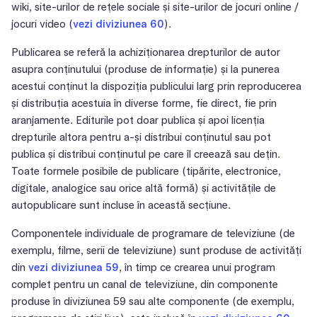
wiki, site-urilor de rețele sociale și site-urilor de jocuri online /
jocuri video (
vezi diviziunea 60
).
Publicarea se referă la achiziționarea drepturilor de autor
asupra conținutului (produse de informație) și la punerea
acestui conținut la dispoziția publicului larg prin reproducerea
și distribuția acestuia în diverse forme, fie direct, fie prin
aranjamente. Editurile pot doar publica și apoi licenția
drepturile altora pentru a-și distribui conținutul sau pot
publica și distribui conținutul pe care îl creează sau dețin.
Toate formele posibile de publicare (tipărite, electronice,
digitale, analogice sau orice altă formă) și activitățile de
autopublicare sunt incluse în această secțiune.
Componentele individuale de programare de televiziune (de
exemplu, filme, serii de televiziune) sunt produse de activități
din
vezi diviziunea 59
, în timp ce crearea unui program
complet pentru un canal de televiziune, din componente
produse în diviziunea 59 sau alte componente (de exemplu,