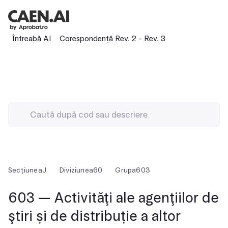
Întreabă AI
Corespondență Rev. 2 - Rev. 3
Secțiunea
J
Diviziunea
60
Grupa
603
603 — Activităţi ale agenţiilor de
ştiri și de distribuție a altor