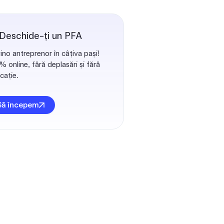
 Deschide-ți un PFA
ino antreprenor în câțiva pași!
 online, fără deplasări și fără
cație.
Să începem