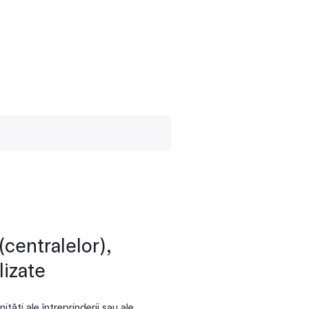
(centralelor),
lizate
tăți ale întreprinderii sau ale