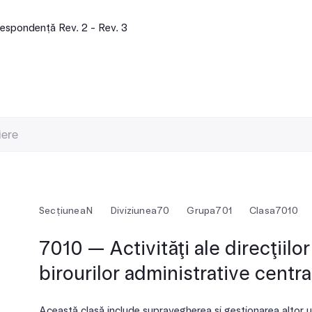
espondență Rev. 2 - Rev. 3
Secțiunea
N
Diviziunea
70
Grupa
701
Clasa
7010
7010 — Activităţi ale direcţiilor
birourilor administrative centra
Această clasă include supravegherea și gestionarea altor uni