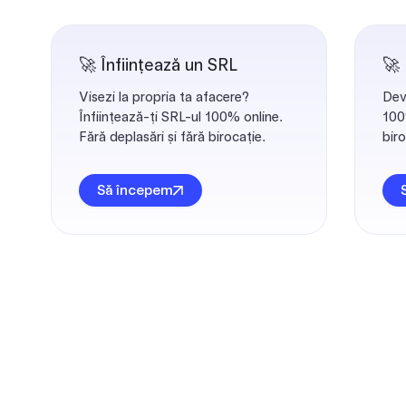
🚀 Înființează un SRL
🚀
Visezi la propria ta afacere?
Dev
Înființează-ți SRL-ul 100% online.
100%
Fără deplasări și fără birocație.
biro
Să începem