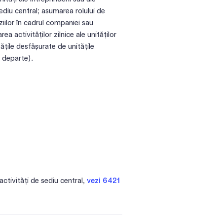
sediu central; asumarea rolului de
ziilor în cadrul companiei sau
ea activităților zilnice ale unităților
ățile desfășurate de unitățile
i departe).
activități de sediu central,
vezi 6421