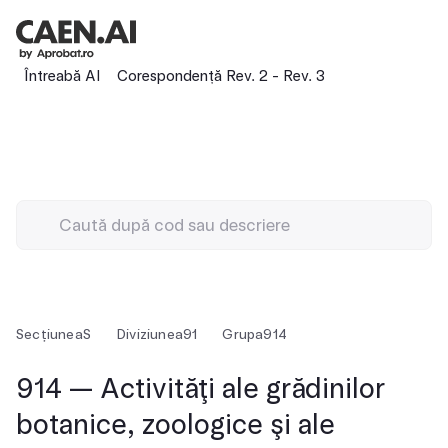
Întreabă AI
Corespondență Rev. 2 - Rev. 3
Secțiunea
S
Diviziunea
91
Grupa
914
914 — Activităţi ale grădinilor
botanice, zoologice şi ale