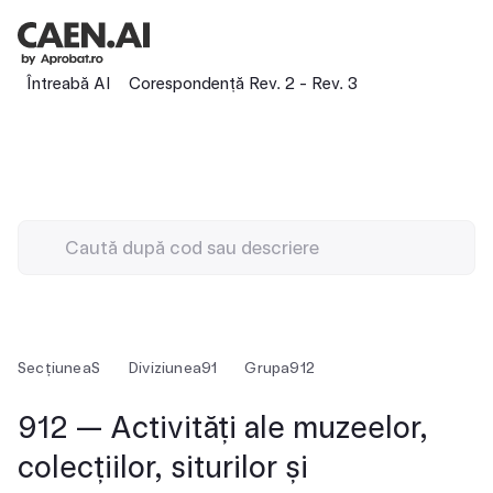
Întreabă AI
Corespondență Rev. 2 - Rev. 3
Secțiunea
S
Diviziunea
91
Grupa
912
912 — Activități ale muzeelor,
colecțiilor, siturilor și