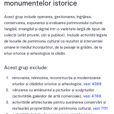
monumentelor istorice
Acest grup include operarea, gestionarea, îngrijirea,
conservarea, expunerea și evaluarea patrimoniului cultural:
tangibil, intangibil și digital într-o varietate largă de tipuri de
colecții (atât private, cât și publice). Include activități legate
de locurile de patrimoniu cultural ca rezultat al intervenției
umane în mediul înconjurător, de la peisaje la grădini, de la
situri istorice și arheologice la clădiri.
Acest grup exclude:
renovarea, reînnoirea, reconstrucția și modernizarea
siturilor și clădirilor istorice și arheologice,
vezi 4399
vânzarea cu amănuntul a picturilor și sculpturilor
(activitățile galeriilor de artă comerciale),
vezi 4769
activitățile arhitecturale pentru susținerea conservării și
restaurării proprietăților de patrimoniu cultural,
vezi 7111