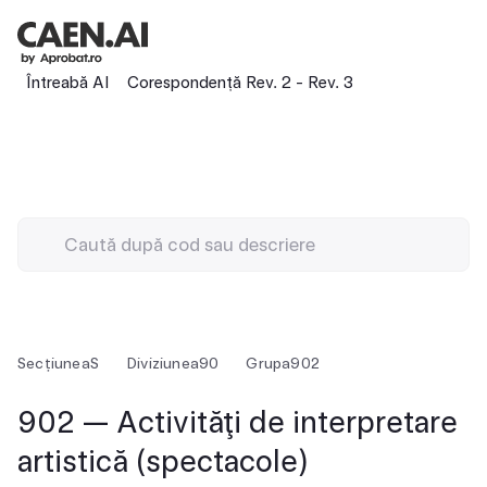
Întreabă AI
Corespondență Rev. 2 - Rev. 3
Secțiunea
S
Diviziunea
90
Grupa
902
902 — Activităţi de interpretare
artistică (spectacole)