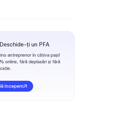
 Deschide-ți un PFA
ino antreprenor în câțiva pași!
 online, fără deplasări și fără
cație.
Să începem