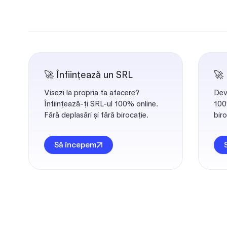
🚀 Înființează un SRL
🚀
Visezi la propria ta afacere?
Dev
Înființează-ți SRL-ul 100% online.
100%
Fără deplasări și fără birocație.
biro
Să începem