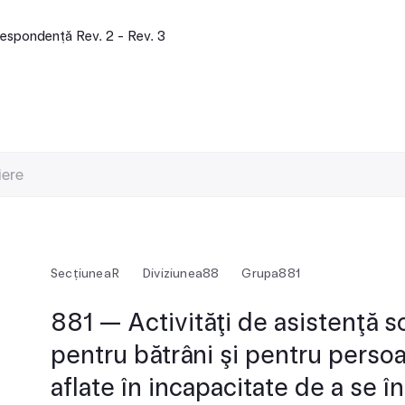
espondență Rev. 2 - Rev. 3
Secțiunea
R
Diviziunea
88
Grupa
881
881 — Activităţi de asistenţă so
pentru bătrâni şi pentru persoa
aflate în incapacitate de a se în