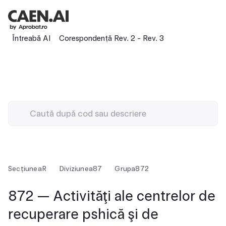
Întreabă AI
Corespondență Rev. 2 - Rev. 3
Secțiunea
R
Diviziunea
87
Grupa
872
872 — Activităţi ale centrelor de
recuperare pshică şi de