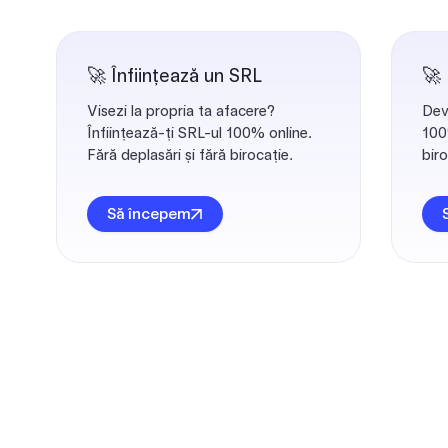
🚀 Înființează un SRL
🚀
Visezi la propria ta afacere?
Dev
Înființează-ți SRL-ul 100% online.
100%
Fără deplasări și fără birocație.
biro
Să începem