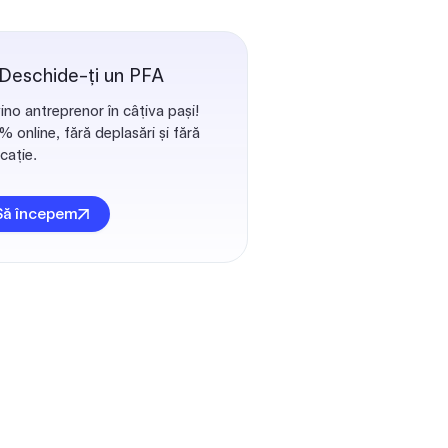
 Deschide-ți un PFA
ino antreprenor în câțiva pași!
 online, fără deplasări și fără
cație.
Să începem