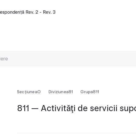
espondență Rev. 2 - Rev. 3
Secțiunea
O
Diviziunea
81
Grupa
811
811 — Activităţi de servicii su