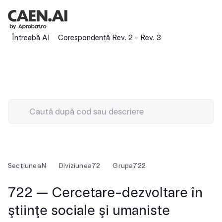
Întreabă AI
Corespondență Rev. 2 - Rev. 3
Secțiunea
N
Diviziunea
72
Grupa
722
722 — Cercetare-dezvoltare în
ştiinţe sociale şi umaniste