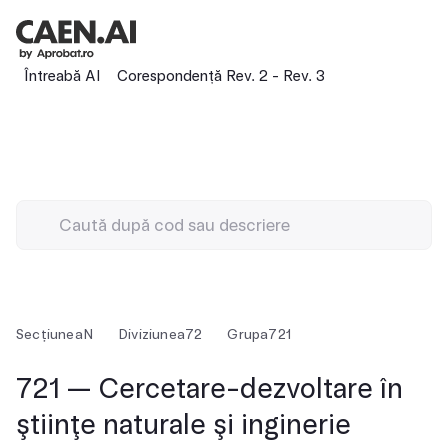
Întreabă AI
Corespondență Rev. 2 - Rev. 3
Secțiunea
N
Diviziunea
72
Grupa
721
721 — Cercetare-dezvoltare în
ştiinţe naturale şi inginerie