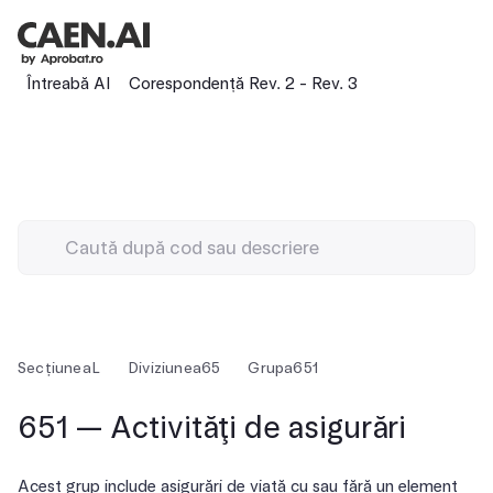
Întreabă AI
Corespondență Rev. 2 - Rev. 3
Secțiunea
L
Diviziunea
65
Grupa
651
651 — Activităţi de asigurări
Acest grup include asigurări de viață cu sau fără un element