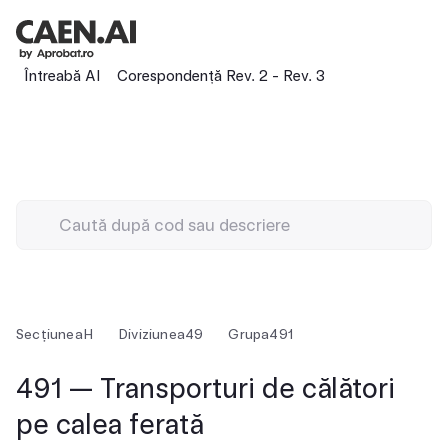
Întreabă AI
Corespondență Rev. 2 - Rev. 3
Secțiunea
H
Diviziunea
49
Grupa
491
491 — Transporturi de călători
pe calea ferată