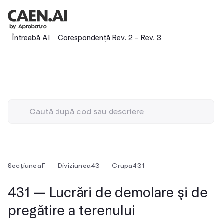
Întreabă AI
Corespondență Rev. 2 - Rev. 3
Secțiunea
F
Diviziunea
43
Grupa
431
431 — Lucrări de demolare şi de
pregătire a terenului