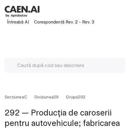
Întreabă AI
Corespondență Rev. 2 - Rev. 3
Secțiunea
C
Diviziunea
29
Grupa
292
292 — Producţia de caroserii
pentru autovehicule; fabricarea