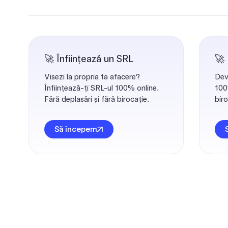
🚀 Înființează un SRL
🚀
Visezi la propria ta afacere?
Dev
Înființează-ți SRL-ul 100% online.
100%
Fără deplasări și fără birocație.
biro
Să începem