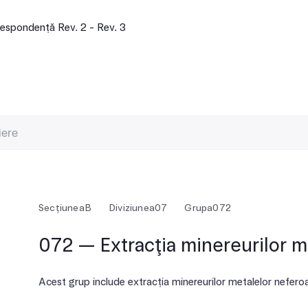
espondență Rev. 2 - Rev. 3
Secțiunea
B
Diviziunea
07
Grupa
072
072 — Extracţia minereurilor m
Acest grup include extracția minereurilor metalelor nefero