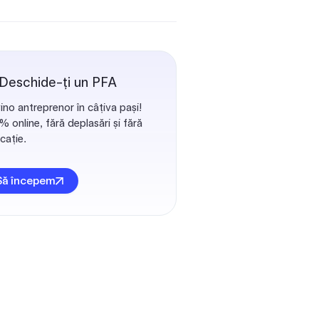
 Deschide-ți un PFA
ino antreprenor în câțiva pași!
 online, fără deplasări și fără
cație.
Să începem