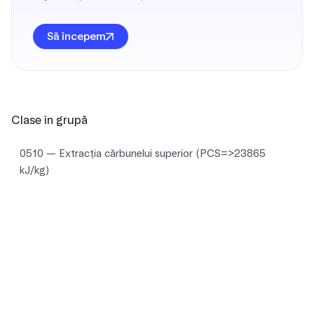
Să începem
Clase în grupă
0510 — Extracţia cărbunelui superior (PCS=>23865
kJ/kg)