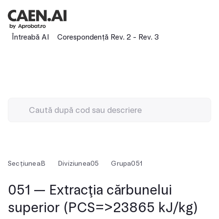
Întreabă AI
Corespondență Rev. 2 - Rev. 3
Secțiunea
B
Diviziunea
05
Grupa
051
051 — Extracţia cărbunelui
superior (PCS=>23865 kJ/kg)