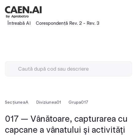
Întreabă AI
Corespondență Rev. 2 - Rev. 3
Secțiunea
A
Diviziunea
01
Grupa
017
017 — Vânătoare, capturarea cu
capcane a vânatului şi activităţi