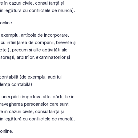
în cazuri civile, consultanță și
 în legătură cu conflictele de muncă).
online.
exemplu, articole de încorporare,
cu înființarea de companii, brevete și
tc.), precum și alte activități ale
torești, arbitrilor, examinatorilor și
 contabilă (de exemplu, auditul
idența contabilă).
nei părți împotriva altei părți, fie în
upravegherea persoanelor care sunt
în cazuri civile, consultanță și
 în legătură cu conflictele de muncă).
online.