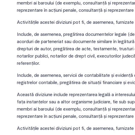
membri ai baroului (de exemplu, consultanță și reprezentare 
reprezentare în acțiuni penale, consultanță și reprezentare
Activitățile acestei diviziuni pot fi, de asemenea, furnizate 
Include, de asemenea, pregătirea documentelor legale (de 
acorduri de parteneriat sau documente similare în legătură 
drepturi de autor, pregătirea de acte, testamente, trusturi e
notarilor publici, notarilor de drept civil, executorilor judecă
referenților.
Include, de asemenea, servicii de contabilitate și evidență
registrelor contabile, pregătirea de situații financiare și ev
Această diviziune include reprezentarea legală a interesului u
fața instanțelor sau a altor organisme judiciare, fie sub s
membri ai baroului (de exemplu, consultanță și reprezentare 
reprezentare în acțiuni penale, consultanță și reprezentare
Activitățile acestei diviziuni pot fi, de asemenea, furnizate 