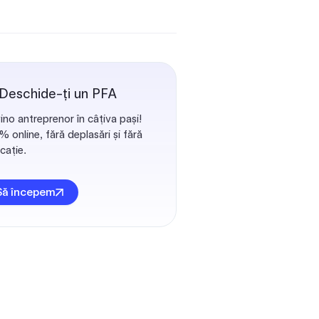
 Deschide-ți un PFA
ino antreprenor în câțiva pași!
 online, fără deplasări și fără
cație.
Să începem