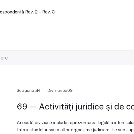
espondență Rev. 2 - Rev. 3
Secțiunea
N
Diviziunea
69
69 — Activităţi juridice şi de c
Această diviziune include reprezentarea legală a interesului u
fața instanțelor sau a altor organisme judiciare, fie sub s