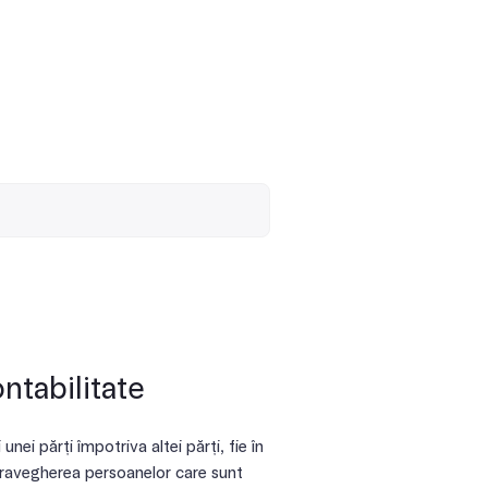
ontabilitate
nei părți împotriva altei părți, fie în
upravegherea persoanelor care sunt