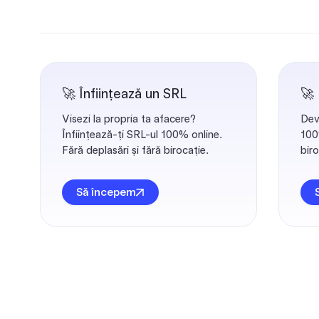
🚀 Înființează un SRL
🚀
Visezi la propria ta afacere?
Dev
Înființează-ți SRL-ul 100% online.
100%
Fără deplasări și fără birocație.
biro
Să începem